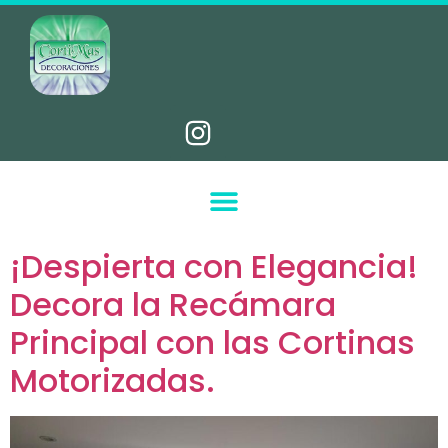
¡Despierta con Elegancia!
Decora la Recámara
Principal con las Cortinas
Motorizadas.