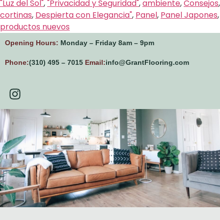
"Luz del Sol"
,
"Privacidad y Seguridad"
,
ambiente
,
Consejos
,
cortinas
,
Despierta con Elegancia"
,
Panel
,
Panel Japones
,
productos nuevos
Opening Hours:
Monday – Friday 8am – 9pm
Phone:
(310) 495 – 7015
Email:
info@GrantFlooring.com