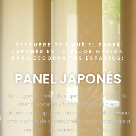
DESCUBRE POR QUÉ EL PANEL
JAPONÉS ES LA MEJOR OPCIÓN
PARA DECORAR TUS ESPACIOS:
PANEL JAPONÉS
La elegancia minimalista que tu hogar merece. Su
diseño moderno y funcional permite crear
divisiones de espacios con estilo. Disponible en una
amplia gama de colores y tejidos para adaptarse a
cualquier decoración. ¡Dale un toque