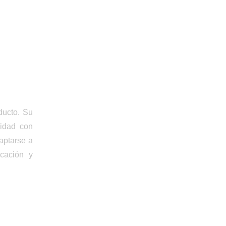
A
ducto. Su
cidad con
aptarse a
icación y