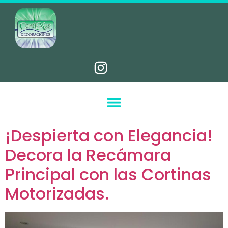
¡Despierta con Elegancia!
Decora la Recámara
Principal con las Cortinas
Motorizadas.