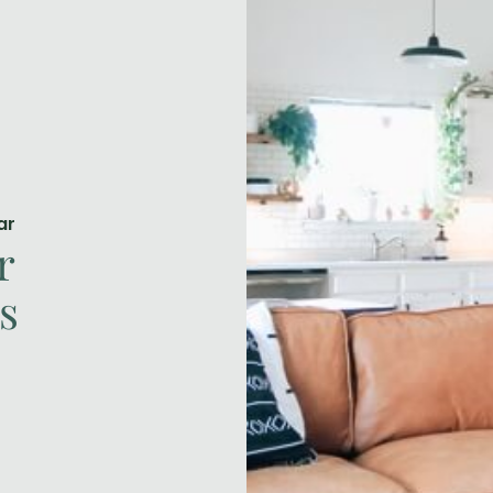
ar
r
s